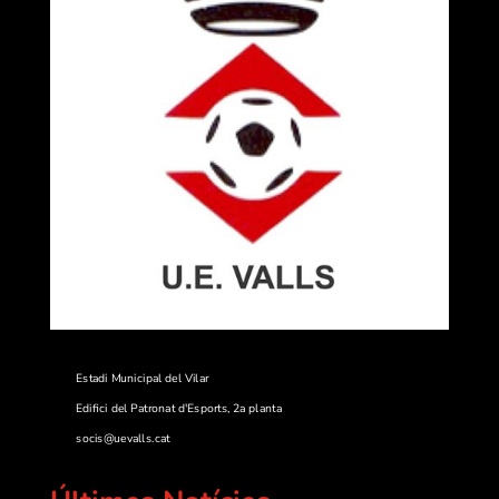
Estadi Municipal del Vilar
Edifici del Patronat d'Esports, 2a planta
socis@uevalls.cat