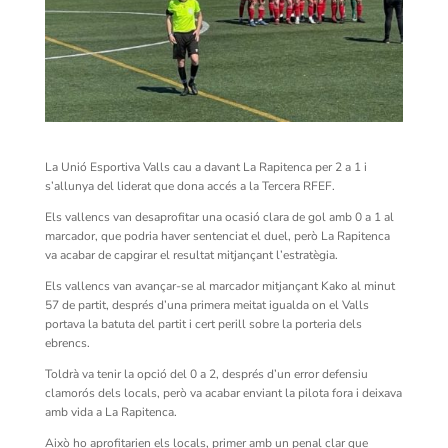
La Unió Esportiva Valls cau a davant La Rapitenca per 2 a 1 i
s’allunya del liderat que dona accés a la Tercera RFEF.
Els vallencs van desaprofitar una ocasió clara de gol amb 0 a 1 al
marcador, que podria haver sentenciat el duel, però La Rapitenca
va acabar de capgirar el resultat mitjançant l’estratègia.
Els vallencs van avançar-se al marcador mitjançant Kako al minut
57 de partit, després d’una primera meitat igualda on el Valls
portava la batuta del partit i cert perill sobre la porteria dels
ebrencs.
Toldrà va tenir la opció del 0 a 2, després d’un error defensiu
clamorós dels locals, però va acabar enviant la pilota fora i deixava
amb vida a La Rapitenca.
Això ho aprofitarien els locals, primer amb un penal clar que