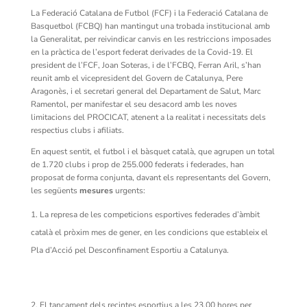
La Federació Catalana de Futbol (FCF) i la Federació Catalana de
Basquetbol (FCBQ) han mantingut una trobada institucional amb
la Generalitat, per reivindicar canvis en les restriccions imposades
en la pràctica de l’esport federat derivades de la Covid-19. El
president de l’FCF, Joan Soteras, i de l’FCBQ, Ferran Aril, s’han
reunit amb el vicepresident del Govern de Catalunya, Pere
Aragonès, i el secretari general del Departament de Salut, Marc
Ramentol, per manifestar el seu desacord amb les noves
limitacions del PROCICAT, atenent a la realitat i necessitats dels
respectius clubs i afiliats.
En aquest sentit, el futbol i el bàsquet català, que agrupen un total
de 1.720 clubs i prop de 255.000 federats i federades, han
proposat de forma conjunta, davant els representants del Govern,
les següents
mesures
urgents:
La represa de les competicions esportives federades d’àmbit
català el pròxim mes de gener, en les condicions que estableix el
Pla d’Acció pel Desconfinament Esportiu a Catalunya.
El tancament dels recintes esportius a les 23.00 hores per