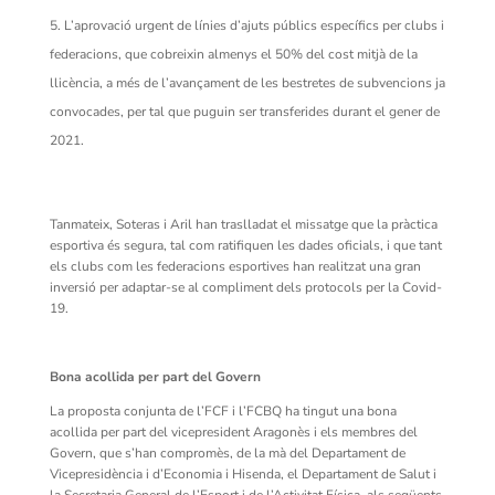
L’aprovació urgent de línies d’ajuts públics específics per clubs i
federacions, que cobreixin almenys el 50% del cost mitjà de la
llicència, a més de l’avançament de les bestretes de subvencions ja
convocades, per tal que puguin ser transferides durant el gener de
2021.
Tanmateix, Soteras i Aril han traslladat el missatge que la pràctica
esportiva és segura, tal com ratifiquen les dades oficials, i que tant
els clubs com les federacions esportives han realitzat una gran
inversió per adaptar-se al compliment dels protocols per la Covid-
19.
Bona acollida per part del Govern
La proposta conjunta de l’FCF i l’FCBQ ha tingut una bona
acollida per part del vicepresident Aragonès i els membres del
Govern, que s’han compromès, de la mà del Departament de
Vicepresidència i d’Economia i Hisenda, el Departament de Salut i
la Secretaria General de l’Esport i de l’Activitat Física, als següents